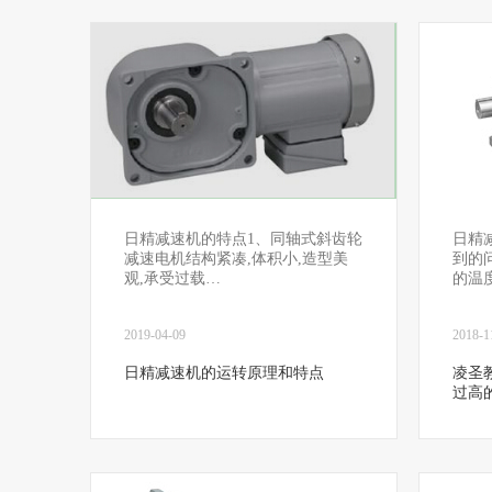
日精减速机的特点1、同轴式斜齿轮
日精
减速电机结构紧凑,体积小,造型美
到的
观,承受过载…
的温
2019-04-09
2018-1
日精减速机的运转原理和特点
凌圣
过高